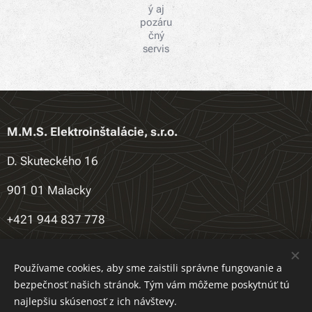
ý aj
pozáru
čný
servis
M.M.S. Elektroinštalácie, s.r.o.
D. Skuteckého 16
901 01 Malacky
+421 944 837 778
salajka.jakub7@gmail.com
Používame cookies, aby sme zaistili správne fungovanie a
bezpečnosť našich stránok. Tým vám môžeme poskytnúť tú
najlepšiu skúsenosť z ich návštevy.