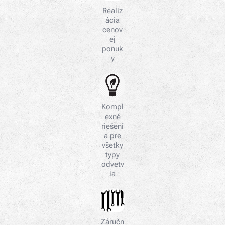
Realiz
ácia
cenov
ej
ponuk
y
Kompl
exné
riešeni
a pre
všetky
typy
odvetv
ia
Záručn