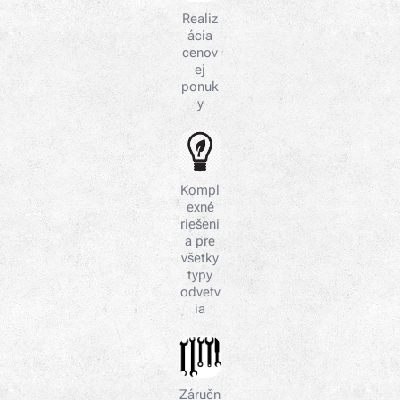
Realiz
ácia
cenov
ej
ponuk
y
Kompl
exné
riešeni
a pre
všetky
typy
odvetv
ia
Záručn