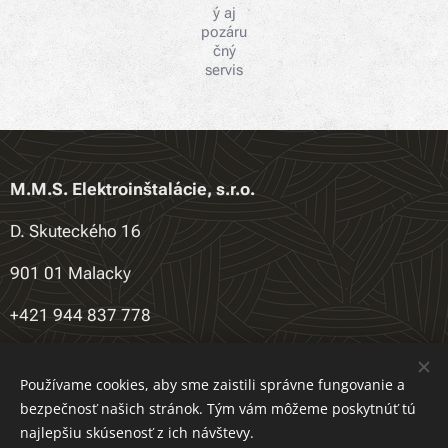
ý aj
pozáru
čný
servis
M.M.S. Elektroinštalácie, s.r.o.
D. Skuteckého 16
901 01 Malacky
+421 944 837 778
salajka.jakub7@gmail.com
Používame cookies, aby sme zaistili správne fungovanie a
bezpečnosť našich stránok. Tým vám môžeme poskytnúť tú
najlepšiu skúsenosť z ich návštevy.