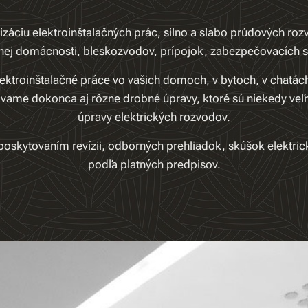
lizáciu elektroinštalačných prác, silno a slabo prúdových r
tnej domácnosti, bleskozvodov, prípojok, zabezpečovacích
ktroinštalačné práce vo vašich domoch, v bytoch, v chatác
vame dokonca aj rôzne drobné úpravy, ktoré sú niekedy veľ
úpravy elektrických rozvodov.
skytovaním revízii, odborných prehliadok, skúšok elektric
podľa platných predpisov.