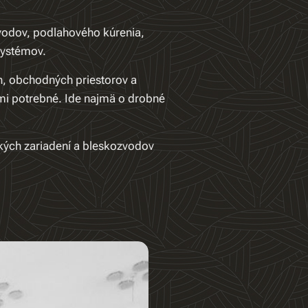
ozvodov, podlahového kúrenia,
 systémov.
h, obchodných priestorov a
mi potrebné. Ide najmä o drobné
kých zariadení a bleskozvodov