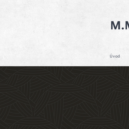
M.M
Úvod