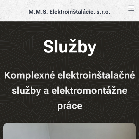
M.M.S. Elektroinštalácie, s.r.o.
Služby
Komplexné elektroinštalačné
služby a elektromontážne
práce